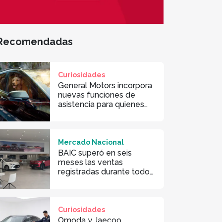
Recomendadas
Curiosidades
General Motors incorpora
nuevas funciones de
asistencia para quienes
viajan con mascotas
Mercado Nacional
BAIC superó en seis
meses las ventas
registradas durante todo
2025 en Ecuador
Curiosidades
Omoda y Jaecoo